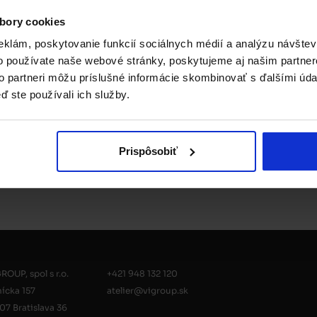
bory cookies
o you want to know more? Fill out the form and o
eklám, poskytovanie funkcií sociálnych médií a analýzu návšte
ckbroker will contact you to provide all the neces
o používate naše webové stránky, poskytujeme aj našim partner
information about the bond.
to partneri môžu príslušné informácie skombinovať s ďalšími údaj
ď ste používali ich služby.
Prispôsobiť
ROUP, spol s r.o.
+421 948 132 120
nícka 157
atelier@vigroup.sk
07 Bratislava 36