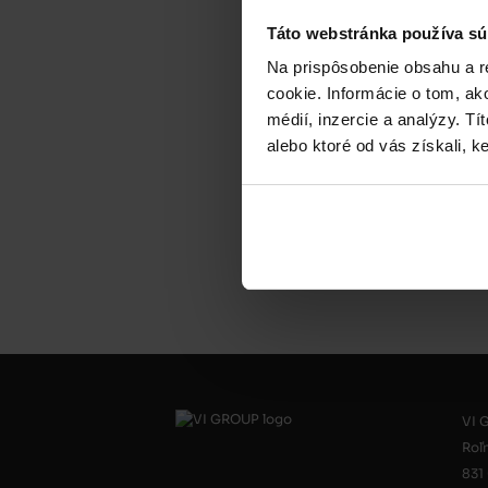
Táto webstránka používa sú
D
Na prispôsobenie obsahu a r
sto
cookie. Informácie o tom, ak
médií, inzercie a analýzy. Tí
alebo ktoré od vás získali, ke
VI G
Roľ
831 