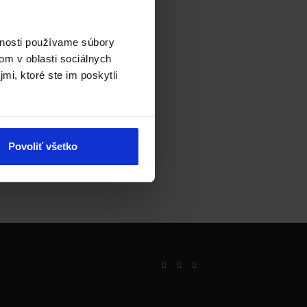
ur
vnosti používame súbory
sary
om v oblasti sociálnych
mi, ktoré ste im poskytli
Povoliť všetko