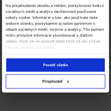
Matadorka
Na prispôsobenie obsahu a reklám, poskytovanie funkcií
sociálnych médií a analýzu návštevnosti používame
súbory cookie. Informácie o tom, ako používate naše
webové stránky, poskytujeme aj našim partnerom v
oblasti sociálnych médií, inzercie a analýzy. Títo partneri
môžu príslušné informácie skombinovať s ďalšími
údajmi, ktoré ste im poskytli alebo ktoré od vás získali,
keď ste používali ich služby.
Povoliť všetko
Prispôsobiť