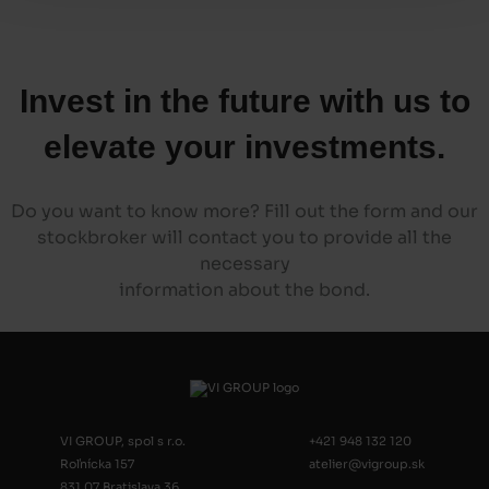
Invest in the future with us to
elevate your investments.
Do you want to know more? Fill out the form and our
stockbroker will contact you to provide all the
necessary
information about the bond.
VI GROUP, spol s r.o.
+421 948 132 120
Roľnícka 157
atelier@vigroup.sk
831 07 Bratislava 36