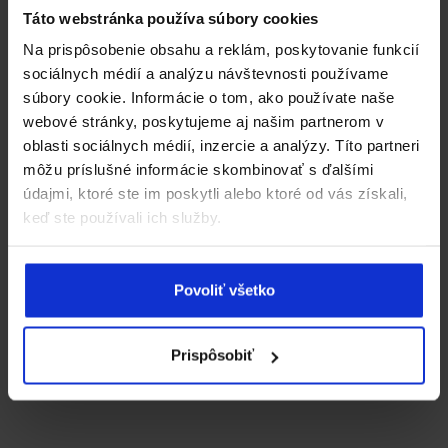
Táto webstránka používa súbory cookies
Topoľčianska
Na prispôsobenie obsahu a reklám, poskytovanie funkcií
sociálnych médií a analýzu návštevnosti používame
Vila Zuberec
súbory cookie. Informácie o tom, ako používate naše
webové stránky, poskytujeme aj našim partnerom v
oblasti sociálnych médií, inzercie a analýzy. Títo partneri
môžu príslušné informácie skombinovať s ďalšími
údajmi, ktoré ste im poskytli alebo ktoré od vás získali,
keď ste používali ich služby.
Povoliť všetko
Prispôsobiť