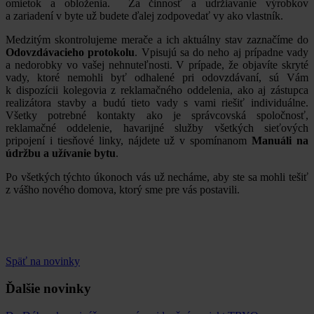
omietok a obloženia. Za činnosť a udržiavanie výrobkov
a zariadení v byte už budete ďalej zodpovedať vy ako vlastník.
Medzitým skontrolujeme merače a ich aktuálny stav zaznačíme do
Odovzdávacieho protokolu
. Vpisujú sa do neho aj prípadne vady
a nedorobky vo vašej nehnuteľnosti. V prípade, že objavíte skryté
vady, ktoré nemohli byť odhalené pri odovzdávaní, sú Vám
k dispozícii kolegovia z reklamačného oddelenia, ako aj zástupca
realizátora stavby a budú tieto vady s vami riešiť individuálne.
Všetky potrebné kontakty ako je správcovská spoločnosť,
reklamačné oddelenie, havarijné služby všetkých sieťových
pripojení i tiesňové linky, nájdete už v spomínanom
Manuáli na
údržbu a užívanie bytu
.
Po všetkých týchto úkonoch vás už necháme, aby ste sa mohli tešiť
z vášho nového domova, ktorý sme pre vás postavili.
Späť na novinky
Ďalšie novinky