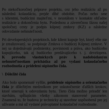
Po niekoľkoročnej príprave projektu, cez jeho realizáciu až po
následnú kolaudáciu, prejde dlhé obdobie. Počas neho sme
s klientmi, budúcimi majiteľmi, v neustálom v kontakte ohľadne
realizácie a dokončenia bytu. Poslednou a záverečnou fázou našej
spoločnej cesty je podpis kúpnej zmluvy (KZ) a následne
odovzdanie nehnuteľnosti.
Pri developerských projektoch, kde klient kupuje byt, ktorý ešte nie
je zrealizovaný, sa podpisuje Zmluva o budúcej Kúpnej zmluve. V
nej sa dojednávajú podmienky, povinnosti a práva, ako budúceho
kupujúceho, tak aj budúceho predávajúceho t. j. developera.
K prevodu vlastníckych práv k nadobúdaným
nehnuteľnostiam prichádza až po vydaní kolaudačného
rozhodnutia a pridelení súpisného čísla.
\ Dôležité čísla
Ako bolo spomenuté vyššie,
pridelenie súpisného a orientačného
čísla
je dôležitým medzníkom pre uskutočnenie ďalších krokov,
ktoré smerujú k odovzdaniu bytu. Tieto čísla možno priradiť len
stavbám, spĺňajúcim všetky zákonom stanovené parametre.
Znamená to, že budova je technicky aj stavebne uspôsobená pre jej
užívanie a má už vydané právoplatné kolaudačné rozhodnutie.