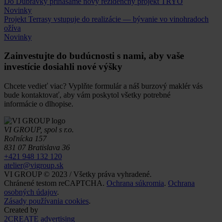
Do Dúbravky prinášame nový rezidenčný projekt TRYO
Novinky
Projekt Terrasy vstupuje do realizácie — bývanie vo vinohradoch
ožíva
Novinky
Zainvestujte do budúcnosti s nami, aby vaše
investície dosiahli nové výšky
Chcete vedieť viac? Vyplňte formulár a náš burzový maklér vás
bude kontaktovať, aby vám poskytol všetky potrebné
informácie o dlhopise.
VI GROUP, spol s r.o.
Roľnícka 157
831 07 Bratislava 36
+421 948 132 120
atelier@vigroup.sk
VI GROUP © 2023 / Všetky práva vyhradené.
Chránené testom reCAPTCHA.
Ochrana súkromia
.
Ochrana
osobných údajov
.
Zásady používania cookies
.
Created by
2CREATE advertising