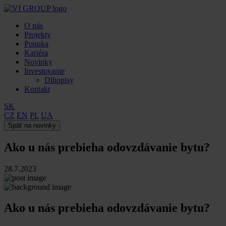
O nás
Projekty
Ponuka
Kariéra
Novinky
Investovanie
Dlhopisy
Kontakt
SK
CZ
EN
PL
UA
Späť na novinky
Ako u nás prebieha odovzdávanie bytu?
28.7.2023
Ako u nás prebieha odovzdávanie bytu?