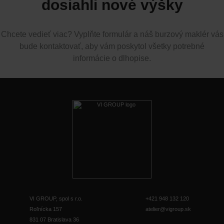
dosiahli nové výšky
Chcete vedieť viac? Vyplňte formulár a náš burzový maklér vás
bude kontaktovať, aby vám poskytol všetky potrebné
informácie o dlhopise.
VI GROUP, spol s r.o.
+421 948 132 120
Roľnícka 157
atelier@vigroup.sk
831 07 Bratislava 36